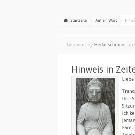
Willkommen
Psychotherapie
»
Startseite
Auf ein Wort
Hinwe
Gepostet by
Heike Schinner
on 
Hinweis in Zeit
Liebe 
Trans
Ihre S
Sitzun
ich k
jeman
FaceT
Telef