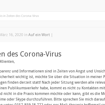
Profil
Leistungsverzeichnis
Kontakt
Auf ein Wort… Blog
is in Zeiten des Corona-Virus
März 16, 2020 in
Auf ein Wort
|
en des Corona-Virus
Klienten,
parenz und Informationen sind in Zeiten von Angst und Unsich
icherheit wichtig ist, möchte Sie über die Situation in meiner 
gen finden derzeit statt! Nach jeder Sitzung werden alle releva
einen Publikumsverkehr habe, kommt es nicht zu Kontakten mit
d nicht in die Praxis kommen möchte oder kann, gibt es die Mö
ime oder Skype durchzuführen. Bitte sprechen Sie mich darauf 
on unter: 0157-859 18 772 oder per Mail: therapie.hs@gmail.co