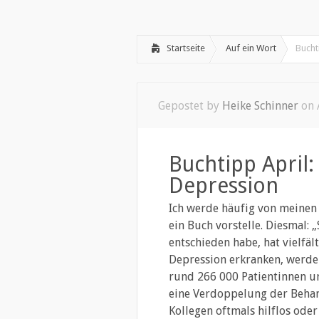
Willkommen
Psychotherapie
»
Startseite
Auf ein Wort
Bucht
Gepostet by
Heike Schinner
on 
Buchtipp April
Depression
Ich werde häufig von meinen 
ein Buch vorstelle. Diesmal:
entschieden habe, hat vielfäl
Depression erkranken, werde
rund 266 000 Patientinnen un
eine Verdoppelung der Behan
Kollegen oftmals hilflos oder