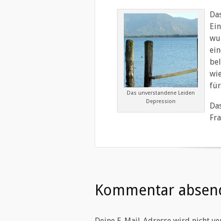
Das
Ein
wur
ein
bel
wi
für
Das unverstandene Leiden
Depression
Das
Fra
Kommentar absen
Deine E-Mail-Adresse wird nicht ver