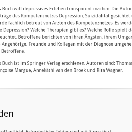
 Buch will depressives Erleben transparent machen. Die Autor
träge des Kompetenznetzes Depression, Suizidalität gesichtet
de fachlich betreut von Ärzten des Kompetenznetzes. Es werde
e Depression? Welche Therapien gibt es? Welche Rolle spielt d
euchtet. Betroffene berichten von ihren Ängsten, ihrem Umga
e Angehörige, Freunde und Kollegen mit der Diagnose umgehen
 Betroffene.
 Buch ist im Springer Verlag erschienen. Autoren sind: Thomas
nçoise Margue, Annekäthi van den Broek und Rita Wagner.
den
öffentlicht.
Erforderliche Felder sind mit
*
markiert