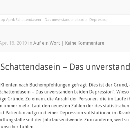
Profil
Leistungsverzeichnis
Kontakt
Auf ein Wort… Blog
ipp April: Schattendasein – Das unverstandene Leiden Depression
Apr. 16, 2019 in
Auf ein Wort
|
Keine Kommentare
: Schattendasein – Das unverstan
Klienten nach Buchempfehlungen gefragt. Dies ist der Grund,
 „Schattendasein – Das unverstanden Leiden Depression“. Wieso
tige Gründe. Zu einem, die Anzahl der Personen, die im Laufe i
n immer mehr. Laut den neuesten Zahlen der des statistisch
d Patienten aufgrund einer Depression vollstationär im Krank
dlungsfälle seit der Jahrtausendwende. Zum anderen, weil sic
 unsicher fühlen.