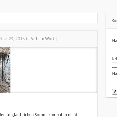
Profil
Leistungsverzeichnis
Kontakt
Auf ein Wort… Blog
Ko
Nov. 23, 2018 in
Auf ein Wort
|
N
E-
Na
 den unglaublichen Sommermonaten nicht