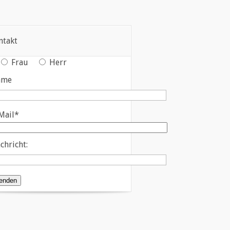
ntakt
Frau
Herr
ame
Mail*
chricht: