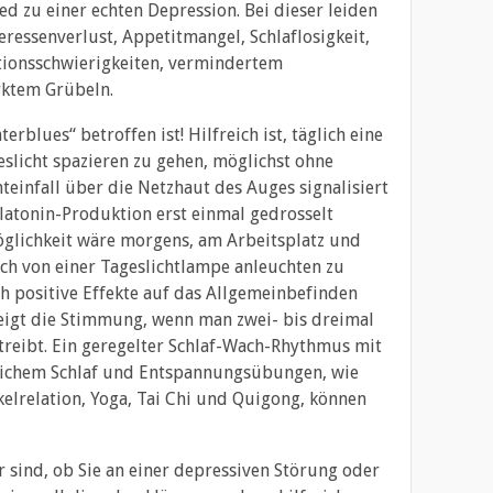
ed zu einer echten Depression. Bei dieser leiden
teressenverlust, Appetitmangel, Schlaflosigkeit,
tionsschwierigkeiten, vermindertem
rktem Grübeln.
blues“ betroffen ist! Hilfreich ist, täglich eine
eslicht spazieren zu gehen, möglichst ohne
hteinfall über die Netzhaut des Auges signalisiert
latonin-Produktion erst einmal gedrosselt
öglichkeit wäre morgens, am Arbeitsplatz und
h von einer Tageslichtlampe anleuchten zu
ch positive Effekte auf das Allgemeinbefinden
teigt die Stimmung, wenn man zwei- bis dreimal
treibt. Ein geregelter Schlaf-Wach-Rhythmus mit
tlichem Schlaf und Entspannungsübungen, wie
elrelation, Yoga, Tai Chi und Quigong, können
r sind, ob Sie an einer depressiven Störung oder